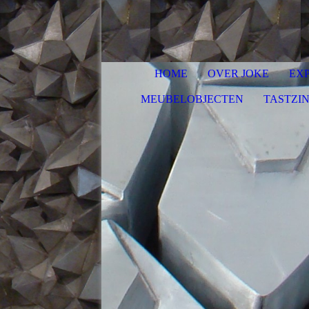
HOME
OVER JOKE
EXP
MEUBELOBJECTEN
TASTZI