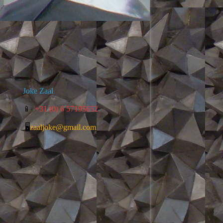
Joke Zaal
📱
+31 (0) 6 57195652
🖥️
zaaljoke@gmail.com