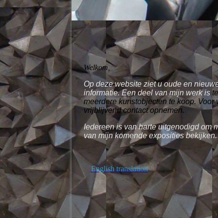
Welkom,
Op deze website ziet u oude en nieuwe
informatie. Een deel van mijn werk is
t
meerdere kunstobjecten te koop.
Voor 
vrijblijvend contact opnemen.
Iedereen is van harte uitgenodigd om m
van mijn komende exposities bekijken
English translation