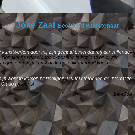
Joke Zaal
Beelde
nd Kunstenaar
 kunstwerken door mij zijn gemaakt, met daarbij aanvullende
e zien tijdens wisselende exposities in het land en er zijn
vragen over mijn kunst of de beschikbaarheid kunt u
ijn werk te komen bezichtigen, u kunt hieronder de informatie
. Graag t
ot ziens!
Joke Zaal