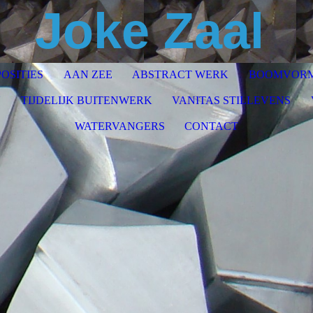
Joke Zaal
OSITIES
AAN ZEE
ABSTRACT WERK
BOOMVOR
N
TIJDELIJK BUITENWERK
VANITAS STILLEVENS
WATERVANGERS
CONTACT